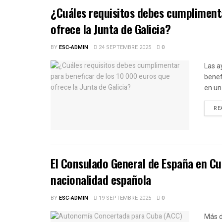
¿Cuáles requisitos debes cumplimenta
ofrece la Junta de Galicia?
BY
ESC-ADMIN
24 SEPTEMBRE 2025
0
Las a
benef
en un 
RE
El Consulado General de España en Cu
nacionalidad española
BY
ESC-ADMIN
19 SEPTEMBRE 2025
0
Más d