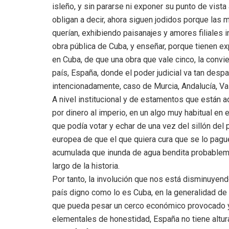
isleño, y sin pararse ni exponer su punto de vista
obligan a decir, ahora siguen jodidos porque las
querían, exhibiendo paisanajes y amores filiales 
obra pública de Cuba, y enseñar, porque tienen ex
en Cuba, de que una obra que vale cinco, la convie
país, España, donde el poder judicial va tan de
intencionadamente, caso de Murcia, Andalucía, Val
A nivel institucional y de estamentos que están ad
por dinero al imperio, en un algo muy habitual e
que podía votar y echar de una vez del sillón del
europea de que el que quiera cura que se lo pague 
acumulada que inunda de agua bendita probableme
largo de la historia.
Por tanto, la involución que nos está disminuyendo
país digno como lo es Cuba, en la generalidad de
que pueda pesar un cerco económico provocado y
elementales de honestidad, España no tiene altura 