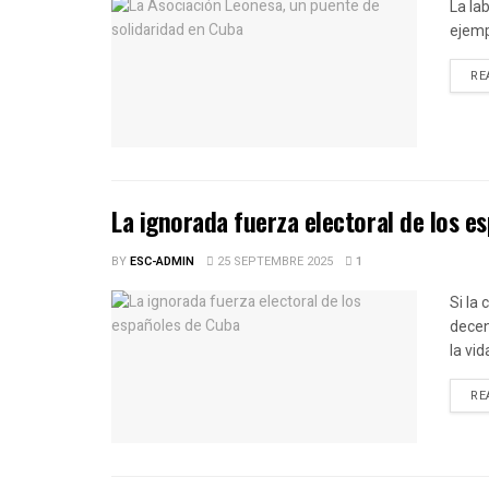
La la
ejemp
RE
La ignorada fuerza electoral de los e
BY
ESC-ADMIN
25 SEPTEMBRE 2025
1
Si la
decen
la vid
RE