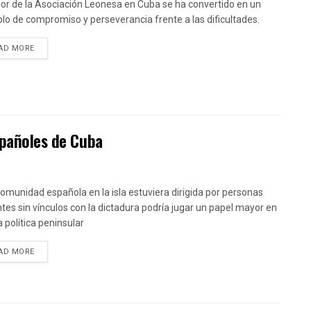
bor de la Asociación Leonesa en Cuba se ha convertido en un
lo de compromiso y perseverancia frente a las dificultades.
DETAILS
AD MORE
spañoles de Cuba
 comunidad española en la isla estuviera dirigida por personas
tes sin vínculos con la dictadura podría jugar un papel mayor en
a política peninsular
DETAILS
AD MORE