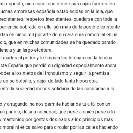
 al respecto, sino aquel que desde sus cajas fuertes les
 muchas empresas española establecidas en la isla, que
inexistentes, respetos inexistentes, quedarse con toda la
periencia sobrada en ello, aún más de la posible existente
rtan en cinco mil por arte de su cara dura comercial en un
spacio, que en muchas comunidades se ha quedado parado
encia y un largo etcétera.
osados al poder y le limpian las letrinas con la lengua
n esta España que perdió su dignidad especialmente ahora
 poder a los nietos del franquismo y seguir la premisa
de su bolsillo, y dejar de lado tanta hipocresía
nte la sociedad menos solidaria de las conocidas a lo
 y arrugando, no nos permite hablar de tú a tú, con un
 un pueblo, de una sociedad, que pese a quién pese o lo
 mantenido por gentes desleales a los principios más
moral ni ética salvo para circular por las calles haciendo