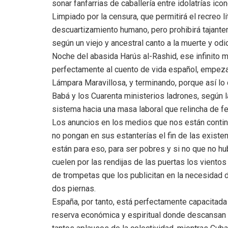
sonar fanfarrias de caballería entre idolatrías ico
Limpiado por la censura, que permitirá el recreo li
descuartizamiento humano, pero prohibirá tajantem
según un viejo y ancestral canto a la muerte y odi
Noche del abasida Harús al-Rashid, ese infinito 
perfectamente al cuento de vida español, empeza
Lámpara Maravillosa, y terminando, porque así lo 
Babá y los Cuarenta ministerios ladrones, según l
sistema hacia una masa laboral que relincha de f
Los anuncios en los medios que nos están conti
no pongan en sus estanterías el fin de las exist
están para eso, para ser pobres y si no que no hu
cuelen por las rendijas de las puertas los vientos
de trompetas que los publicitan en la necesidad d
dos piernas.
España, por tanto, está perfectamente capacitada 
reserva económica y espiritual donde descansan 