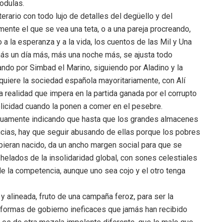
nodulas.
terario con todo lujo de detalles del degüello y del
ente el que se vea una teta, o a una pareja procreando,
o a la esperanza y a la vida, los cuentos de las Mil y Una
más un día más, más una noche más, se ajusta todo
ndo por Simbad el Marino, siguiendo por Aladino y la
quiere la sociedad española mayoritariamente, con Alí
a realidad que impera en la partida ganada por el corrupto
elicidad cuando la ponen a comer en el pesebre.
nuamente indicando que hasta que los grandes almacenes
encias, hay que seguir abusando de ellas porque los pobres
bieran nacido, da un ancho margen social para que se
 helados de la insolidaridad global, con sones celestiales
e la competencia, aunque uno sea cojo y el otro tenga
y alineada, fruto de una campaña feroz, para ser la
formas de gobierno ineficaces que jamás han recibido