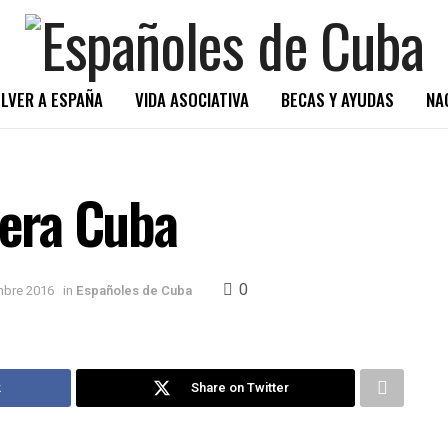
LVER A ESPAÑA
VIDA ASOCIATIVA
BECAS Y AYUDAS
NA
uera Cuba
0
mbre 2016
in
Españoles de Cuba
k
Share on Twitter