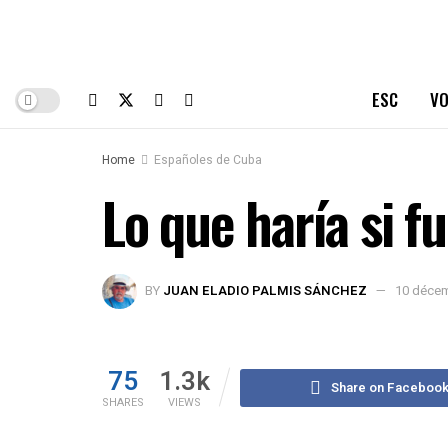
ESC
VO
Home
Españoles de Cuba
Lo que haría si f
BY
JUAN ELADIO PALMIS SÁNCHEZ
10 déce
75
1.3k
Share on Faceboo
SHARES
VIEWS