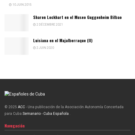
10 JUIN 2015
Sharon Lockhart en el Museo Guggenheim Bilbao
2 DÉCEMBRE 2021
Luisiana en el Majalberraque (II)
2 JUIN 2020
© 2025
ACC
- Una publicación de la Asociación Autonomía Concertada
para Cuba
Semanario - Cuba Española
.
Navegación