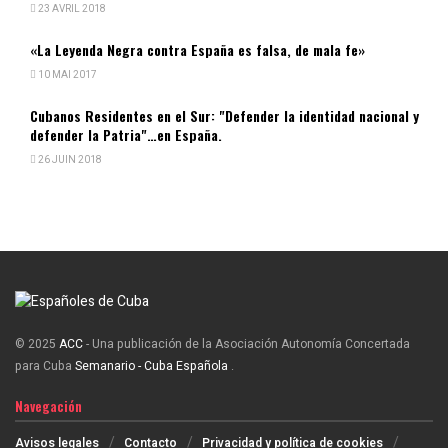
23 AVRIL 2018
«La Leyenda Negra contra España es falsa, de mala fe»
10 MAI 2017
Cubanos Residentes en el Sur: "Defender la identidad nacional y
defender la Patria"…en España.
26 JUIN 2018
© 2025
ACC
- Una publicación de la Asociación Autonomía Concertada
para Cuba
Semanario - Cuba Española
.
Navegación
Avisos legales
Contacto
Privacidad y política de cookies