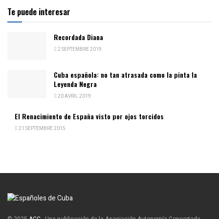
Te puede interesar
Recordada Diana
2 SEPTEMBRE 2019
Cuba española: no tan atrasada como la pinta la
Leyenda Negra
20 AVRIL 2019
El Renacimiento de España visto por ojos torcidos
21 SEPTEMBRE 2015
© 2025
ACC
- Una publicación de la Asociación Autonomía Concertada