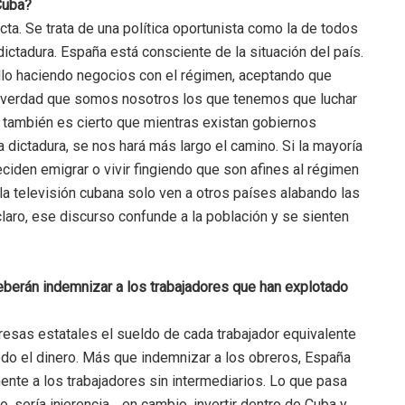
Cuba?
cta. Se trata de una política oportunista como la de todos
ctadura. España está consciente de la situación del país.
lo haciendo negocios con el régimen, aceptando que
 verdad que somos nosotros los que tenemos que luchar
 también es cierto que mientras existan gobiernos
 dictadura, se nos hará más largo el camino. Si la mayoría
ciden emigrar o vivir fingiendo que son afines al régimen
a televisión cubana solo ven a otros países alabando las
aro, ese discurso confunde a la población y se sienten
eberán indemnizar a los trabajadores que han explotado
esas estatales el sueldo de cada trabajador equivalente
do el dinero. Más que indemnizar a los obreros, España
ente a los trabajadores sin intermediarios. Lo que pasa
, sería injerencia… en cambio, invertir dentro de Cuba y