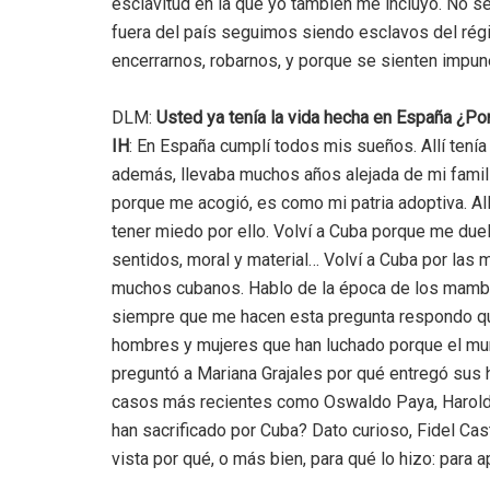
esclavitud en la que yo también me incluyo. No
fuera del país seguimos siendo esclavos del régi
encerrarnos, robarnos, y porque se sienten impun
DLM:
Usted ya tenía la vida hecha en España ¿Po
IH
: En España cumplí todos mis sueños. Allí tenía
además, llevaba muchos años alejada de mi famil
porque me acogió, es como mi patria adoptiva. All
tener miedo por ello. Volví a Cuba porque me duel
sentidos, moral y material… Volví a Cuba por las
muchos cubanos. Hablo de la época de los mambi
siempre que me hacen esta pregunta respondo qu
hombres y mujeres que han luchado porque el mun
preguntó a Mariana Grajales por qué entregó sus h
casos más recientes como Oswaldo Paya, Harold C
han sacrificado por Cuba? Dato curioso, Fidel Cas
vista por qué, o más bien, para qué lo hizo: para 