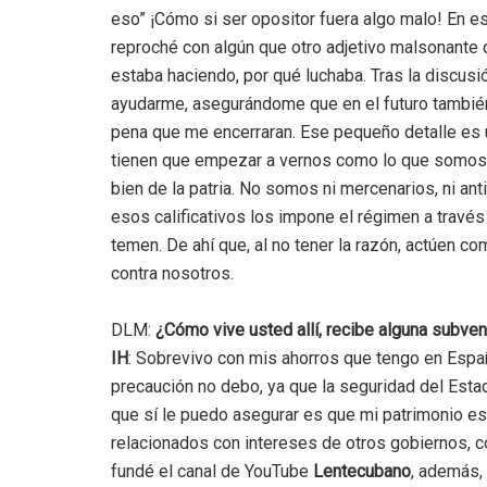
eso” ¡Cómo si ser opositor fuera algo malo! En e
reproché con algún que otro adjetivo malsonante 
estaba haciendo, por qué luchaba. Tras la discusi
ayudarme, asegurándome que en el futuro también 
pena que me encerraran. Ese pequeño detalle es 
tienen que empezar a vernos como lo que somos,
bien de la patria. No somos ni mercenarios, ni an
esos calificativos los impone el régimen a travé
temen. De ahí que, al no tener la razón, actúen co
contra nosotros.
DLM:
¿Cómo vive usted allí, recibe alguna subven
IH
: Sobrevivo con mis ahorros que tengo en Espa
precaución no debo, ya que la seguridad del Est
que sí le puedo asegurar es que mi patrimonio es
relacionados con intereses de otros gobiernos, 
fundé el canal de YouTube
Lentecubano
, además,