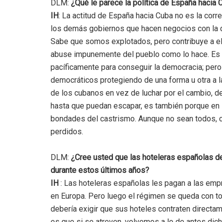
DLM:
¿Qué le parece la política de España hacia 
IH
: La actitud de España hacia Cuba no es la corre
los demás gobiernos que hacen negocios con la di
Sabe que somos explotados, pero contribuye a el
abuse impunemente del pueblo como lo hace. Es
pacíficamente para conseguir la democracia; pero
democráticos protegiendo de una forma u otra a la
de los cubanos en vez de luchar por el cambio, de
hasta que puedan escapar, es también porque en l
bondades del castrismo. Aunque no sean todos, cl
perdidos.
DLM:
¿Cree usted que las hoteleras españolas d
durante estos últimos años?
IH
: Las hoteleras españolas les pagan a las empr
en Europa. Pero luego el régimen se queda con to
debería exigir que sus hoteles contraten directam
es que si se atreven, volvemos a lo de antes dicho