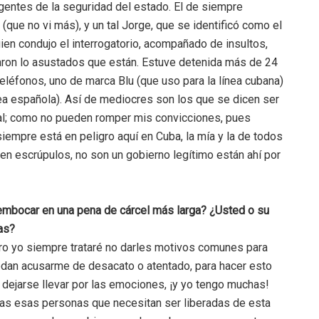
gentes de la seguridad del estado. El de siempre
(que no vi más), y un tal Jorge, que se identificó como el
ien condujo el interrogatorio, acompañado de insultos,
ron lo asustados que están. Estuve detenida más de 24
eléfonos, uno de marca Blu (que uso para la línea cubana)
ea española). Así de mediocres son los que se dicen ser
al; como no pueden romper mis convicciones, pues
iempre está en peligro aquí en Cuba, la mía y la de todos
nen escrúpulos, no son un gobierno legítimo están ahí por
sembocar en una pena de cárcel más larga? ¿Usted o su
as?
pero yo siempre trataré no darles motivos comunes para
edan acusarme de desacato o atentado, para hacer esto
 dejarse llevar por las emociones, ¡y yo tengo muchas!
as esas personas que necesitan ser liberadas de esta