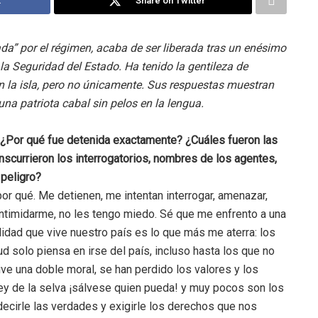
k
Share on Twitter
da” por el régimen, acaba de ser liberada tras un enésimo
 la Seguridad del Estado. Ha tenido la gentileza de
n la isla, pero no únicamente. Sus respuestas muestran
 una patriota cabal sin pelos en la lengua.
 ¿Por qué fue detenida exactamente? ¿Cuáles fueron las
scurrieron los interrogatorios, nombres de los agentes,
 peligro?
or qué. Me detienen, me intentan interrogar, amenazar,
ntimidarme, no les tengo miedo. Sé que me enfrento a una
lidad que vive nuestro país es lo que más me aterra: los
ud solo piensa en irse del país, incluso hasta los que no
ve una doble moral, se han perdido los valores y los
ley de la selva ¡sálvese quien pueda! y muy pocos son los
 decirle las verdades y exigirle los derechos que nos