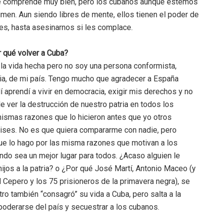
 se comprende muy bien, pero los cubanos aunque estemos
men. Aun siendo libres de mente, ellos tienen el poder de
es, hasta asesinarnos si les complace.
r qué volver a Cuba?
 la vida hecha pero no soy una persona conformista,
ia, de mi país. Tengo mucho que agradecer a España
í aprendí a vivir en democracia, exigir mis derechos y no
e ver la destrucción de nuestro patria en todos los
 mismas razones que lo hicieron antes que yo otros
ses. No es que quiera compararme con nadie, pero
e lo hago por las misma razones que motivan a los
do sea un mejor lugar para todos. ¿Acaso alguien le
ijos a la patria? o ¿Por qué José Martí, Antonio Maceo (y
epero y los 75 prisioneros de la primavera negra), se
tro también “consagró” su vida a Cuba, pero salta a la
apoderarse del país y secuestrar a los cubanos.