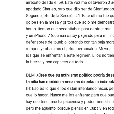
arrebató desde el 59. Esta vez me detuvieron 3 a
apodado Charles, otro que dijo ser de Cienfuegos 
Segundo jefe de la Sección 21. Este último fue qu
golpes en la mesa y gritos que solo me demostra
horas, tiempo que necesitaban para destruir mis t
y un iPhone 7 (que aún estoy pagando para mi lín
defensores del pueblo, obrando con tan baja mor
rompen y roban mis objetos personales. Mi vida s
los que se enfrentan a este régimen. Ellos no tie
la fuerza y son capaces de todo.
DLM:
¿Cree que su activismo político podría de
familia han recibido amenazas directas o indirect
IH: Eso es lo que ellos están intentando hacer, 
que lo hagan. Nunca me les enfrento para que pu
hay que tener mucha paciencia y poder mental, no
pero me aguanto, porque pienso en Cuba y en tod