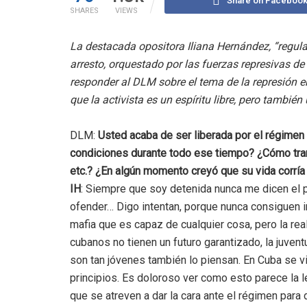
Share on Faceboo
SHARES
VIEWS
La destacada opositora Iliana Hernández, “regula
arresto, orquestado por las fuerzas represivas de
responder al DLM sobre el tema de la represión e
que la activista es un espíritu libre, pero también
DLM:
Usted acaba de ser liberada por el régimen
condiciones durante todo ese tiempo? ¿Cómo tran
etc.? ¿En algún momento creyó que su vida corría
IH
: Siempre que soy detenida nunca me dicen el p
ofender… Digo intentan, porque nunca consiguen i
mafia que es capaz de cualquier cosa, pero la rea
cubanos no tienen un futuro garantizado, la juvent
son tan jóvenes también lo piensan. En Cuba se vi
principios. Es doloroso ver como esto parece la 
que se atreven a dar la cara ante el régimen para