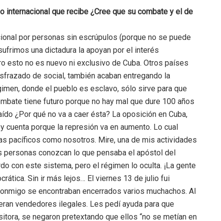
yo internacional que recibe ¿Cree que su combate y el de
acional por personas sin escrúpulos (porque no se puede
sufrimos una dictadura la apoyan por el interés
 esto no es nuevo ni exclusivo de Cuba. Otros países
isfrazado de social, también acaban entregando la
imen, donde el pueblo es esclavo, sólo sirve para que
ombate tiene futuro porque no hay mal que dure 100 años
caído ¿Por qué no va a caer ésta? La oposición en Cuba,
y cuenta porque la represión va en aumento. Lo cual
as pacíficos como nosotros. Mire, una de mis actividades
as personas conozcan lo que pensaba el apóstol del
do con este sistema, pero el régimen lo oculta. ¡La gente
ática. Sin ir más lejos… El viernes 13 de julio fui
Conmigo se encontraban encerrados varios muchachos. Al
eran vendedores ilegales. Les pedí ayuda para que
ositora, se negaron pretextando que ellos “no se metían en