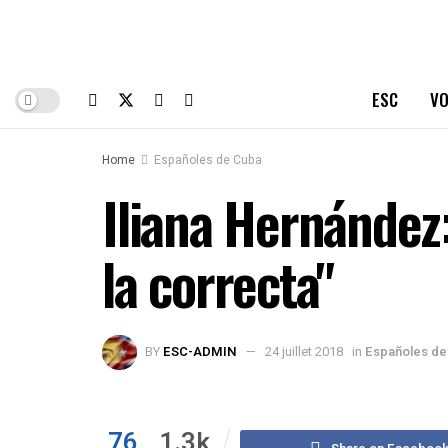
ESC
VO
Home
Españoles de Cuba
Iliana Hernández:
la correcta"
BY
ESC-ADMIN
24 juillet 2018
in
Españoles de
76
1.3k