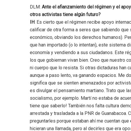
DLM:
Ante el afianzamiento del régimen y el apo
otros activistas tiene algún futuro?
IH
: Es cierto que el régimen recibe apoyo intern
calificar de otra forma a seres que sabiendo que 
económico, obviando los derechos humanos). Pero
que han importado (o lo intentan), este sistema d
economía y vendiendo a sus ciudadanos. Este rég
los que gobiernan vivan bien. Creo que nuestro c
ni cuerpo que lo resista. Si otras dictaduras han 
aunque a paso lento, va ganando espacios. Me do
significa que se sienten amenazados por activist
es divulgar el pensamiento martiano. Trato que l
socialismo, por ejemplo. Martí no estaba de acuer
tiene que saberlo! También nos falta cultura democr
arrestada y trasladada a la PNR de Guanabacoa. 
preguntarles porque estaban ahí me cuentan que 
hicieran una llamada, pero al decirles que era op