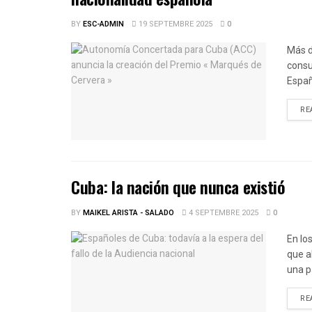
BY
ESC-ADMIN
19 SEPTEMBRE 2025
0
Más d
consu
Españ
RE
Cuba: la nación que nunca existió
BY
MAIKEL ARISTA - SALADO
4 SEPTEMBRE 2025
0
En lo
que a
una p
RE