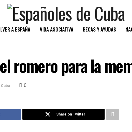
LVER A ESPAÑA
VIDA ASOCIATIVA
BECAS Y AYUDAS
NA
 el romero para la me
0
 Cuba
k
Share on Twitter