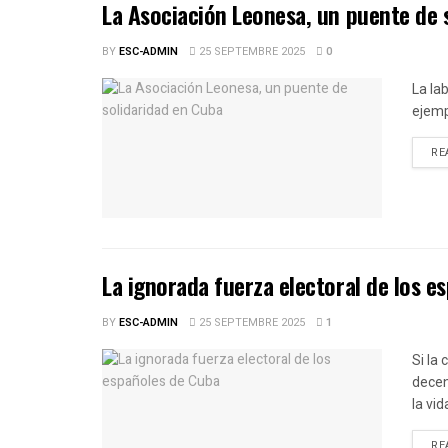
La Asociación Leonesa, un puente de 
BY
ESC-ADMIN
25 SEPTEMBRE 2025
0
La la
ejemp
RE
La ignorada fuerza electoral de los e
BY
ESC-ADMIN
25 SEPTEMBRE 2025
1
Si la
decen
la vid
RE