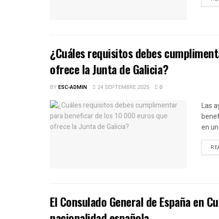
¿Cuáles requisitos debes cumplimenta
ofrece la Junta de Galicia?
BY
ESC-ADMIN
24 SEPTEMBRE 2025
0
Las a
benef
en un 
RE
El Consulado General de España en Cu
nacionalidad española