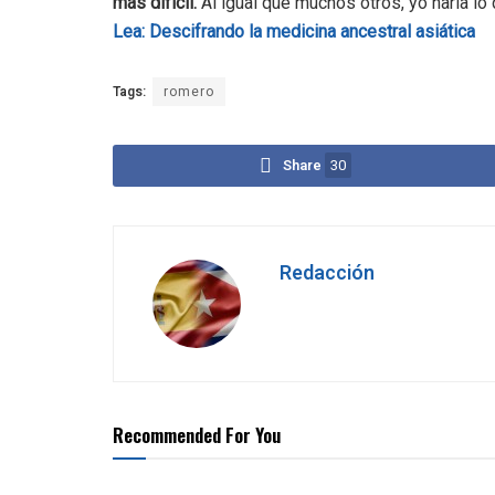
más difícil.
Al igual que muchos otros, yo haría lo
Lea: Descifrando la medicina ancestral asiática
Tags:
romero
Share
30
Redacción
Recommended For You