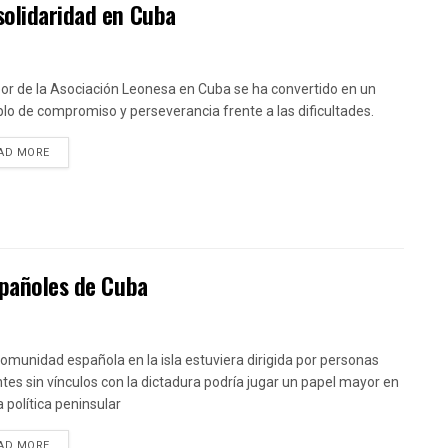
solidaridad en Cuba
bor de la Asociación Leonesa en Cuba se ha convertido en un
lo de compromiso y perseverancia frente a las dificultades.
DETAILS
AD MORE
spañoles de Cuba
 comunidad española en la isla estuviera dirigida por personas
tes sin vínculos con la dictadura podría jugar un papel mayor en
a política peninsular
DETAILS
AD MORE