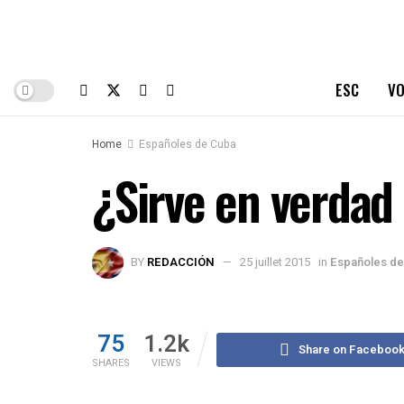
ESC
VO
Home
Españoles de Cuba
¿Sirve en verdad
BY
REDACCIÓN
25 juillet 2015
in
Españoles de
75
1.2k
Share on Faceboo
SHARES
VIEWS