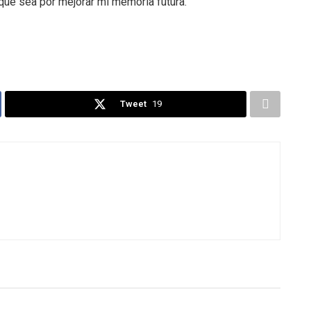
 que sea por mejorar mi memoria futura.
Tweet
19