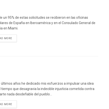
e un 95% de estas solicitudes se recibieron en las oficinas
lares de España en Iberoamérica y en el Consulado General de
a en Miami.
DETAILS
AD MORE
s últimos años he dedicado mis esfuerzos a impulsar una idea
l tiempo que desagravia la indecible injusticia cometida contra
arte nada desdeñable del pueblo...
DETAILS
AD MORE