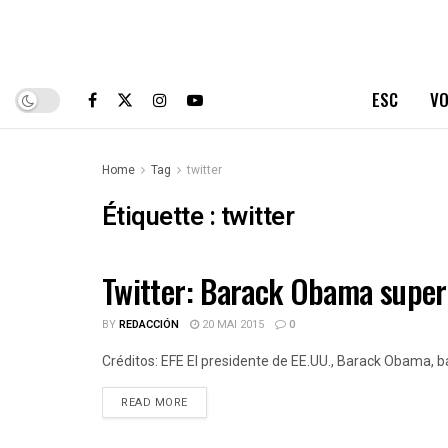
ESC
VO
Home
Tag
twitter
Étiquette :
twitter
Twitter: Barack Obama supera
ESPAÑOLES DE CUBA
BY
REDACCIÓN
20 MAI 2015
0
Créditos: EFE El presidente de EE.UU., Barack Obama, bat
DETAILS
READ MORE