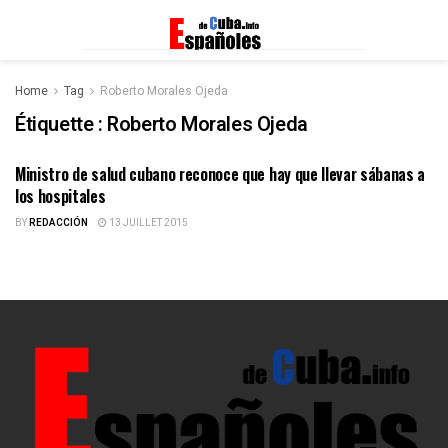
Home
Tag
Roberto Morales Ojeda
Étiquette :
Roberto Morales Ojeda
Ministro de salud cubano reconoce que hay que llevar sábanas a
ESPAÑOLES DE CUBA
los hospitales
BY
REDACCIÓN
13 JUILLET 2015