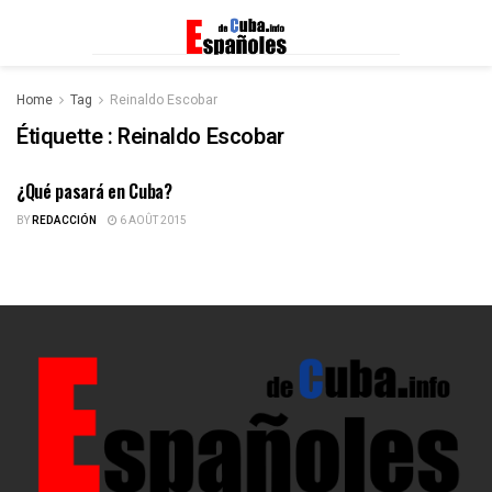
Home
Tag
Reinaldo Escobar
Étiquette :
Reinaldo Escobar
¿Qué pasará en Cuba?
ESPAÑOLES DE CUBA
BY
REDACCIÓN
6 AOÛT 2015