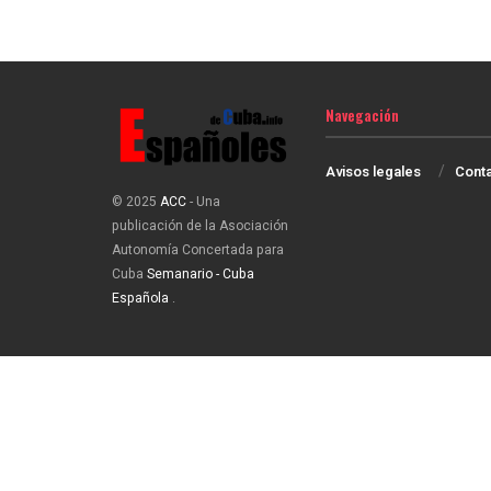
Navegación
Avisos legales
Cont
© 2025
ACC
- Una
publicación de la Asociación
Autonomía Concertada para
Cuba
Semanario - Cuba
Española
.