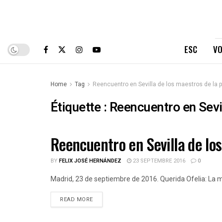
ESC
VO
Home
Tag
Reencuentro en Sevilla de los maestros de la p
Étiquette :
Reencuentro en Sevil
Reencuentro en Sevilla de los
ESPAÑOLES DE CUBA
BY
FELIX JOSÉ HERNÁNDEZ
23 SEPTEMBRE 2016
0
Madrid, 23 de septiembre de 2016. Querida Ofelia: La m
DETAILS
READ MORE