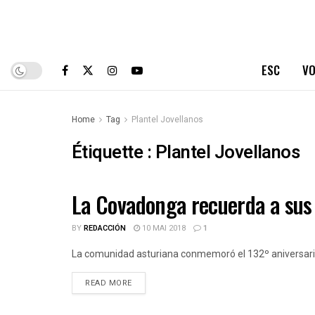
ESC
VO
Home
Tag
Plantel Jovellanos
Étiquette :
Plantel Jovellanos
La Covadonga recuerda a sus
ESPAÑOLES DE CUBA
BY
REDACCIÓN
10 MAI 2018
1
La comunidad asturiana conmemoró el 132º aniversario 
DETAILS
READ MORE