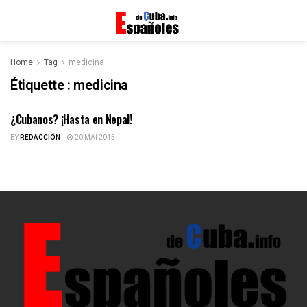
Home
Tag
medicina
Étiquette :
medicina
¿Cubanos? ¡Hasta en Nepal!
ESPAÑOLES DE CUBA
BY
REDACCIÓN
20 MAI 2015