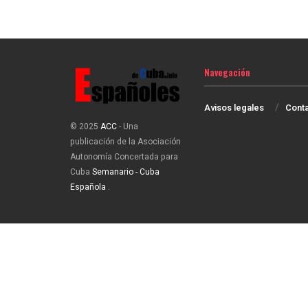
Navegación
Avisos legales
Cont
© 2025
ACC
- Una
publicación de la Asociación
Autonomía Concertada para
Cuba
Semanario - Cuba
Española
.