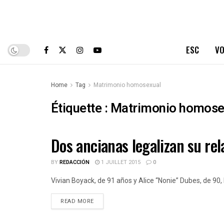
ESC
VO
Home
Tag
Matrimonio homosexual
Étiquette :
Matrimonio homose
Dos ancianas legalizan su rel
ESPAÑOLES DE CUBA
BY
REDACCIÓN
1 JUILLET 2015
0
Vivian Boyack, de 91 años y Alice “Nonie” Dubes, de 90, l
DETAILS
READ MORE