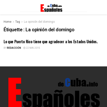
Home
Tag
La opinión del domingo
Étiquette :
La opinión del domingo
Lo que Puerto Rico tiene que agradecer a los Estados Unidos.
ESPAÑOLES DE CUBA
BY
REDACCIÓN
22 MAI 2015