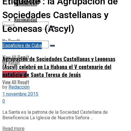
Étiquette :
la Agrupación de
Becas y ayudas
Nacionalidad
Sociedades Castellanas y
Nacionalidad
Leonesas (Ascyl)
No Result
Españoles de Cuba
View All Result
Agrupación de Sociedades Castellanas y Leonesas
No Result
(Ascyl) celebró en La Habana el V centenario del
natalicio de Santa Teresa de Jesús
SUBSCRIBE
View All Result
by
Redacción
1 novembre 2015
0
La Santa es la patrona de la Sociedad Castellana de
Beneficencia La Iglesia de Nuestra Señora ...
Details
Read more