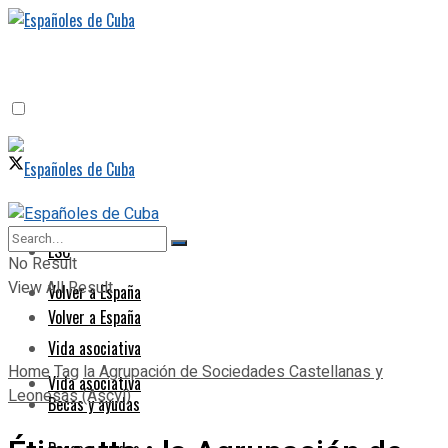
ESC
ESC
No Result
View All Result
Volver a España
Volver a España
Vida asociativa
Home
Tag
la Agrupación de Sociedades Castellanas y
Vida asociativa
Leonesas (Ascyl)
Becas y ayudas