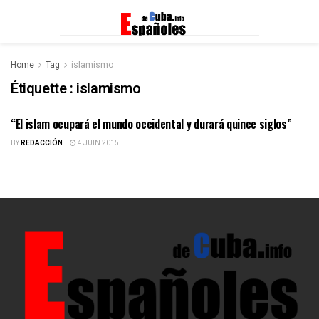
Home
Tag
islamismo
Étiquette :
islamismo
“El islam ocupará el mundo occidental y durará quince siglos”
ESPAÑOLES DE CUBA
BY
REDACCIÓN
4 JUIN 2015