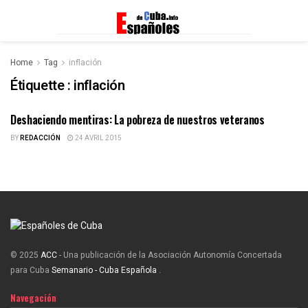
Home
Tag
inflación
Étiquette :
inflación
Deshaciendo mentiras: La pobreza de nuestros veteranos
ESPAÑOLES DE CUBA
BY
REDACCIÓN
24 AVRIL 2015
© 2025
ACC
- Una publicación de la Asociación Autonomía Concertada
para Cuba
Semanario - Cuba Española
.
Navegación