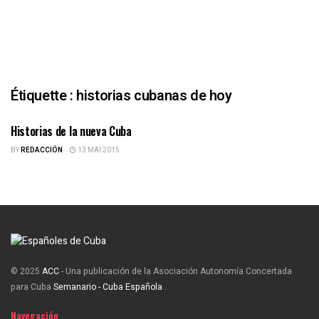
Étiquette :
historias cubanas de hoy
Historias de la nueva Cuba
ESPAÑOLES DE CUBA
BY
REDACCIÓN
13 MAI 2015
© 2025
ACC
- Una publicación de la Asociación Autonomía Concertada
para Cuba
Semanario - Cuba Española
.
Navegación