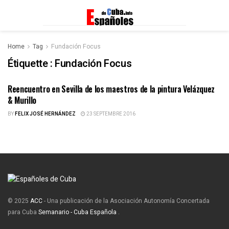
Home
Tag
Fundación Focus
Étiquette :
Fundación Focus
Reencuentro en Sevilla de los maestros de la pintura Velázquez
ESPAÑOLES DE CUBA
& Murillo
BY
FELIX JOSÉ HERNÁNDEZ
23 SEPTEMBRE 2016
© 2025
ACC
- Una publicación de la Asociación Autonomía Concertada
para Cuba
Semanario - Cuba Española
.