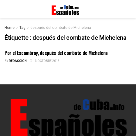
Home
Tag
después del combate de Michelena
Étiquette :
después del combate de Michelena
Por el Escambray, después del combate de Michelena
ESPAÑOLES DE CUBA
BY
REDACCIÓN
13 OCTOBRE 2015