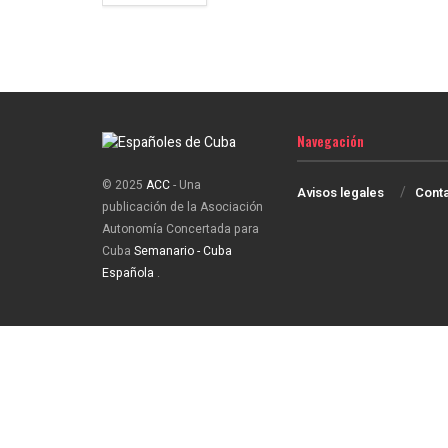
Navegación
© 2025
ACC
- Una
Avisos legales
Cont
publicación de la Asociación
Autonomía Concertada para
Cuba
Semanario - Cuba
Española
.