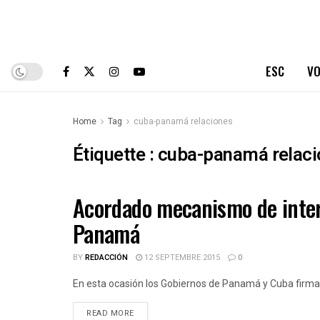
ESC
VO
Home
Tag
cuba-panamá relaciones
Étiquette :
cuba-panamá relaci
Acordado mecanismo de interc
ESPAÑOLES DE CUBA
Panamá
BY
REDACCIÓN
12 SEPTEMBRE 2015
0
En esta ocasión los Gobiernos de Panamá y Cuba firma
DETAILS
READ MORE