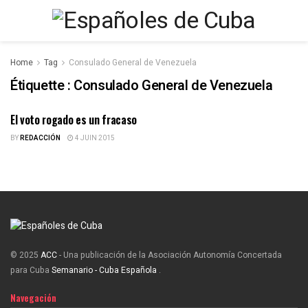
Home
Tag
Consulado General de Venezuela
Étiquette :
Consulado General de Venezuela
El voto rogado es un fracaso
ESPAÑOLES DE CUBA
BY
REDACCIÓN
4 JUIN 2015
© 2025
ACC
- Una publicación de la Asociación Autonomía Concertada
para Cuba
Semanario - Cuba Española
.
Navegación