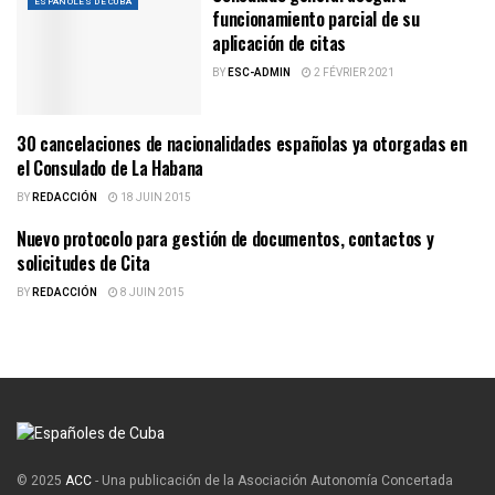
ESPAÑOLES DE CUBA
funcionamiento parcial de su
aplicación de citas
BY
ESC-ADMIN
2 FÉVRIER 2021
30 cancelaciones de nacionalidades españolas ya otorgadas en
BECAS, AYUDAS, SUBVENCIONES
el Consulado de La Habana
BY
REDACCIÓN
18 JUIN 2015
Nuevo protocolo para gestión de documentos, contactos y
ESPAÑOLES DE CUBA
solicitudes de Cita
BY
REDACCIÓN
8 JUIN 2015
© 2025
ACC
- Una publicación de la Asociación Autonomía Concertada