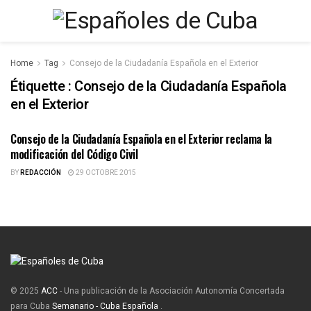
Home
Tag
Consejo de la Ciudadanía Española en el Exterior
Étiquette :
Consejo de la Ciudadanía Española
en el Exterior
Consejo de la Ciudadanía Española en el Exterior reclama la
BECAS, AYUDAS, SUBVENCIONES
modificación del Código Civil
BY
REDACCIÓN
29 OCTOBRE 2015
© 2025
ACC
- Una publicación de la Asociación Autonomía Concertada
para Cuba
Semanario - Cuba Española
.