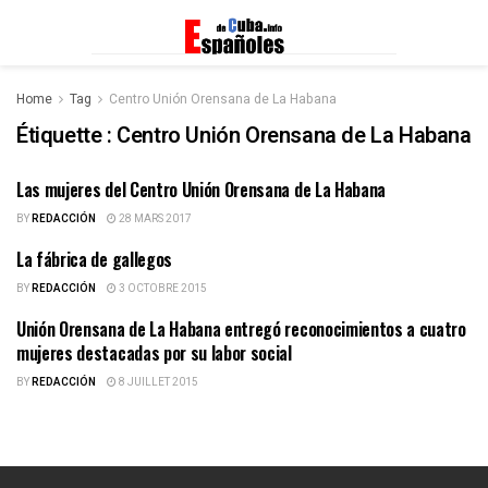
Home
Tag
Centro Unión Orensana de La Habana
Étiquette :
Centro Unión Orensana de La Habana
Las mujeres del Centro Unión Orensana de La Habana
ESPAÑOLES DE CUBA
BY
REDACCIÓN
28 MARS 2017
La fábrica de gallegos
ESPAÑOLES DE CUBA
BY
REDACCIÓN
3 OCTOBRE 2015
Unión Orensana de La Habana entregó reconocimientos a cuatro
ESPAÑOLES DE CUBA
mujeres destacadas por su labor social
BY
REDACCIÓN
8 JUILLET 2015