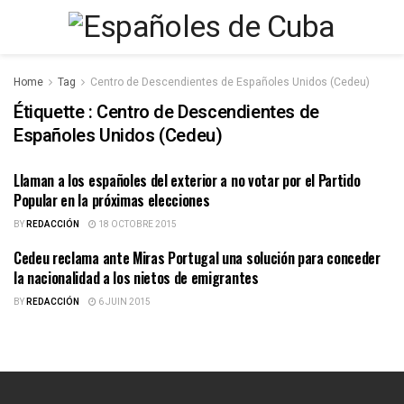
Home
Tag
Centro de Descendientes de Españoles Unidos (Cedeu)
Étiquette :
Centro de Descendientes de
Españoles Unidos (Cedeu)
Llaman a los españoles del exterior a no votar por el Partido
ESPAÑOLES DE CUBA
Popular en la próximas elecciones
BY
REDACCIÓN
18 OCTOBRE 2015
Cedeu reclama ante Miras Portugal una solución para conceder
ESPAÑOLES DE CUBA
la nacionalidad a los nietos de emigrantes
BY
REDACCIÓN
6 JUIN 2015