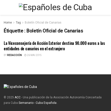
Home
Tag
Boletín Oficial de Canarias
Étiquette :
Boletín Oficial de Canarias
La Viceconsejería de Acción Exterior destina 90.000 euros a las
BECAS, AYUDAS, SUBVENCIONES
entidades de canarios en el extranjero
BY
REDACCIÓN
26 MAI 2015
© 2025
ACC
- Una publicación de la Asociación Autonomía Concertada
para Cuba
Semanario - Cuba Española
.