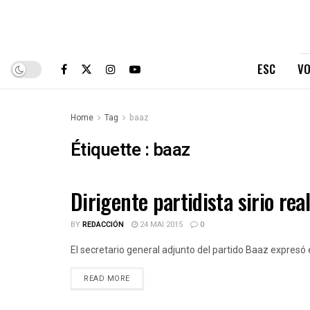
ESC
VO
Home
Tag
baaz
Étiquette :
baaz
Dirigente partidista sirio real
ESPAÑOLES DE CUBA
BY
REDACCIÓN
24 MAI 2015
0
El secretario general adjunto del partido Baaz expresó es
DETAILS
READ MORE