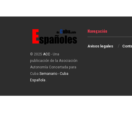
Navegación
Avisos legales
Cont
© 2025
ACC
- Una
publicación de la Asociación
Autonomía Concertada para
Cuba
Semanario - Cuba
Española
.