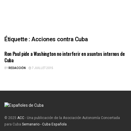
Étiquette :
Acciones contra Cuba
Ron Paul pide a Washington no interferir en asuntos internos de
ESPAÑOLES DE CUBA
Cuba
BY
REDACCIÓN
7 JUILLET 2015
© 2025
ACC
- Una publicación de la Asociación Autonomía Concertada
para Cuba
Semanario - Cuba Española
.