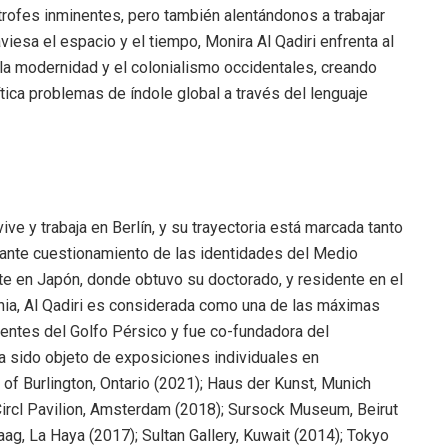
rofes inminentes, pero también alentándonos a trabajar
aviesa el espacio y el tiempo, Monira Al Qadiri enfrenta al
la modernidad y el colonialismo occidentales, creando
ítica problemas de índole global a través del lenguaje
ive y trabaja en Berlín, y su trayectoria está marcada tanto
tante cuestionamiento de las identidades del Medio
te en Japón, donde obtuvo su doctorado, y residente en el
nia, Al Qadiri es considerada como una de las máximas
entes del Golfo Pérsico y fue co-fundadora del
a sido objeto de exposiciones individuales en
of Burlington, Ontario (2021); Haus der Kunst, Munich
 Circl Pavilion, Amsterdam (2018); Sursock Museum, Beirut
g, La Haya (2017); Sultan Gallery, Kuwait (2014); Tokyo