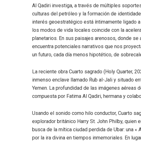
Al Qadiri investiga, a través de múltiples soporte
culturas del petróleo y la formación de identidad
interés geoestratégico está íntimamente ligado a
los modos de vida locales coincide con la aceler
planetarios. En sus paisajes arenosos, donde se a
encuentra potenciales narrativos que nos proyect
un futuro, cada día menos hipotético, de sobrecal
La reciente obra Cuarto sagrado (Holy Quarter, 202
inmenso enclave llamado Rub al-Jali y situado en
Yemen. La profundidad de las imágenes aéreas de
compuesta por Fatima Al Qadiri, hermana y colabora
Usando el sonido como hilo conductor, Cuarto sag
explorador británico Harry St. John Philby, quien
busca de la mítica ciudad perdida de Ubar: una « A
por la ira divina en tiempos inmemoriales. En luga