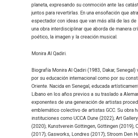
planeta, expresando su conmoción ante las catást
juntos para revertirlas. En una ensoñación que atr
espectador con ideas que van más allá de las de 
una obra interdisciplinar que aborda de manera cr
poético, la imagen y la creación musical.
Monira Al Qadiri.
Biografía Monira Al Qadiri (1983, Dakar, Senegal) v
por su educación internacional como por su cons
Oriente. Nacida en Senegal, educada artísticamen
Líbano en los años previos a su traslado a Alema
exponentes de una generación de artistas proced
emblemático colectivo de artistas GCC. Su obra h
instituciones como UCCA Dune (2022); Art Gallery 
(2020); Kunstverein Göttingen, Göttingen (2019);
(2017); Gasworks, Londres (2017); Stroom Den Haa