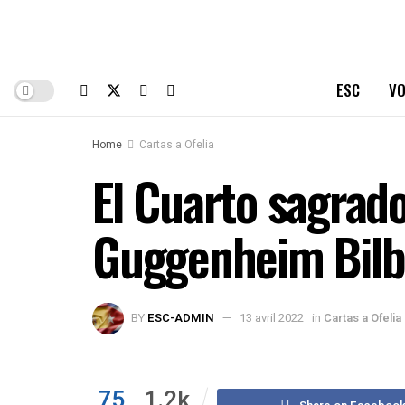
ESC
VO
Home
Cartas a Ofelia
El Cuarto sagrad
Guggenheim Bilb
BY
ESC-ADMIN
13 avril 2022
in
Cartas a Ofelia
75
1.2k