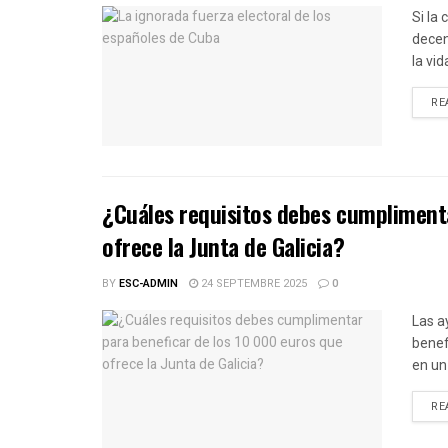
Si la
decen
la vid
RE
¿Cuáles requisitos debes cumplimenta
ofrece la Junta de Galicia?
BY
ESC-ADMIN
24 SEPTEMBRE 2025
0
Las a
benef
en un 
RE