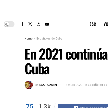
ESC
VO
Home
Españoles de Cuba
En 2021 continúa
Cuba
BY
ESC-ADMIN
18 mars 2022
in
Españoles de
75
1.3k