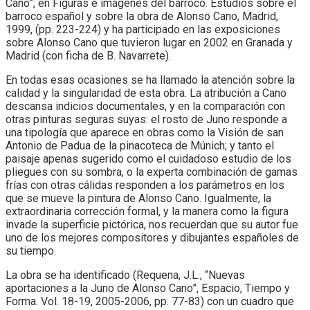
Cano”, en Figuras e imágenes del barroco. Estudios sobre el
barroco español y sobre la obra de Alonso Cano, Madrid,
1999, (pp. 223-224) y ha participado en las exposiciones
sobre Alonso Cano que tuvieron lugar en 2002 en Granada y
Madrid (con ficha de B. Navarrete).
En todas esas ocasiones se ha llamado la atención sobre la
calidad y la singularidad de esta obra. La atribución a Cano
descansa indicios documentales, y en la comparación con
otras pinturas seguras suyas: el rosto de Juno responde a
una tipología que aparece en obras como la Visión de san
Antonio de Padua de la pinacoteca de Múnich; y tanto el
paisaje apenas sugerido como el cuidadoso estudio de los
pliegues con su sombra, o la experta combinación de gamas
frías con otras cálidas responden a los parámetros en los
que se mueve la pintura de Alonso Cano. Igualmente, la
extraordinaria corrección formal, y la manera como la figura
invade la superficie pictórica, nos recuerdan que su autor fue
uno de los mejores compositores y dibujantes españoles de
su tiempo.
La obra se ha identificado (Requena, J.L., “Nuevas
aportaciones a la Juno de Alonso Cano”, Espacio, Tiempo y
Forma. Vol. 18-19, 2005-2006, pp. 77-83) con un cuadro que