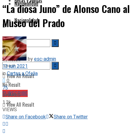
Becas y ayudas
Nacionalidad
“La diosa Juno” de Alonso Cano al
Museo del Prado
Nacionalidad
by
esc-admin
No Result
13 juin 2021
in
Cartas a Ofelia
View All Result
0
No Result
75
SUBSCRIBE
SHARES
1.2k
View All Result
VIEWS
Share on Facebook
Share on Twitter