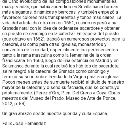
de Cano evolucionó de las composiciones monumentales,
más pesadas, que había aprendido en Sevilla hacia formas
más elegantes, dinámicas y barrocas, y también empezó a
favorecer colores más transparentes y tonos más claros. La
vida del artista dio otro giro en 1651, cuando regresó a su
Granada natal con la idea de ordenarse sacerdote y obtener
un puesto de canónigo en la catedral. En espera del puesto
(que obtuvo en 1652), trabajó en numerosos proyectos para la
catedral, así como para otras iglesias, monasterios y
conventos de la ciudad, especialmente los pertenecientes
tanto a la rama masculina como la femenina de la orden
franciscana. En 1660, luego de una estancia en Madrid y en
Salamanca durante la cual recibió los hábitos de sacerdote,
se reintegró a la catedral de Granada como canónigo y
terminó su serie sobre la vida de la Virgen para esa iglesia.
Pocos meses antes de su muerte recibió el título de maestro
mayor de la catedral y diseñó su fachada, que se construyó
póstumamente. (Pérez d’Ors, P. en: Del Greco a Goya. Obras
maestras del Museo del Prado, Museo de Arte de Ponce,
2012, p. 88).
Un gran abrazo desde nuestra querida y culta España,
Félix José Hernández.