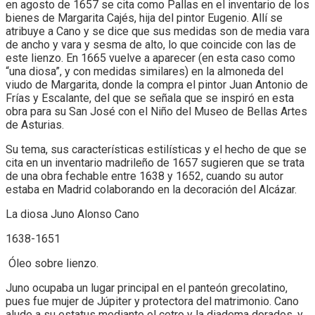
en agosto de 1657 se cita como Pallas en el inventario de los
bienes de Margarita Cajés, hija del pintor Eugenio. Allí se
atribuye a Cano y se dice que sus medidas son de media vara
de ancho y vara y sesma de alto, lo que coincide con las de
este lienzo. En 1665 vuelve a aparecer (en esta caso como
“una diosa”, y con medidas similares) en la almoneda del
viudo de Margarita, donde la compra el pintor Juan Antonio de
Frías y Escalante, del que se señala que se inspiró en esta
obra para su San José con el Niño del Museo de Bellas Artes
de Asturias.
Su tema, sus características estilísticas y el hecho de que se
cita en un inventario madrileño de 1657 sugieren que se trata
de una obra fechable entre 1638 y 1652, cuando su autor
estaba en Madrid colaborando en la decoración del Alcázar.
La diosa Juno Alonso Cano
1638-1651
Óleo sobre lienzo.
Juno ocupaba un lugar principal en el panteón grecolatino,
pues fue mujer de Júpiter y protectora del matrimonio. Cano
alude a su estatus mediante el cetro y la diadema dorados, y