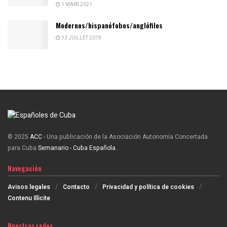
1 MARS 2021
Modernos/hispanófobos/anglófilos
13 JUILLET 2019
© 2025
ACC
- Una publicación de la Asociación Autonomía Concertada
para Cuba
Semanario - Cuba Española
.
Navegación
Avisos legales
Contacto
Privacidad y política de cookies
Contenu Illicite
Nuestras redes