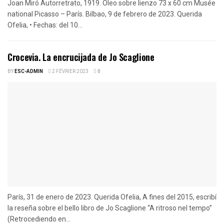
Joan Miró Autorretrato, 1919. Óleo sobre lienzo 73 x 60 cm Musée
national Picasso – París. Bilbao, 9 de febrero de 2023. Querida
Ofelia, • Fechas: del 10...
Crocevia. La encrucijada de Jo Scaglione
BY
ESC-ADMIN
2 FÉVRIER 2023
0
París, 31 de enero de 2023. Querida Ofelia, A fines del 2015, escribí
la reseña sobre el bello libro de Jo Scaglione “A ritroso nel tempo”
(Retrocediendo en...