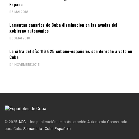
España
5 MAI 2018
Lamentan canarios de Cuba disminución en las ayudas del
gobierno autonómico
30 MAI 2018
La cifra del día: 116 625 cubano-españoles con derecho a voto en
Cuba
4 NOVEMBRE 2015
© 2025
ACC
- Una publicación de la Asociación Autonomía Concertada
para Cuba
Semanario - Cuba Española
.