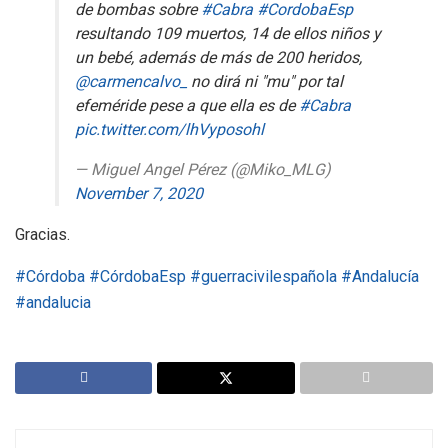
de bombas sobre
#Cabra
#CordobaEsp
resultando 109 muertos, 14 de ellos niños y
un bebé, además de más de 200 heridos,
@carmencalvo_
no dirá ni "mu" por tal
efeméride pese a que ella es de
#Cabra
pic.twitter.com/lhVyposohl
— Miguel Angel Pérez (@Miko_MLG)
November 7, 2020
Gracias.
#Córdoba
#CórdobaEsp
#guerracivilespañola
#Andalucía
#andalucia