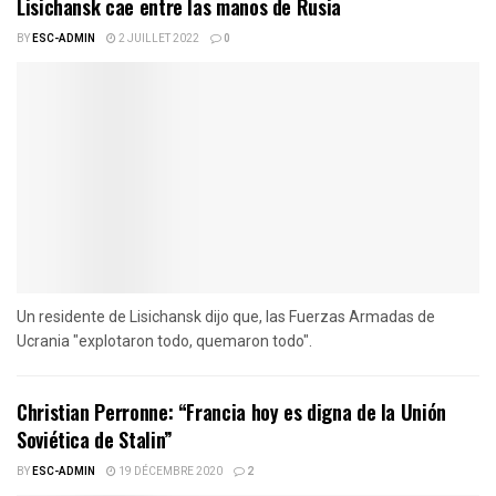
Lisichansk cae entre las manos de Rusia
BY
ESC-ADMIN
2 JUILLET 2022
0
Un residente de Lisichansk dijo que, las Fuerzas Armadas de
Ucrania "explotaron todo, quemaron todo".
Christian Perronne: “Francia hoy es digna de la Unión
Soviética de Stalin”
BY
ESC-ADMIN
19 DÉCEMBRE 2020
2