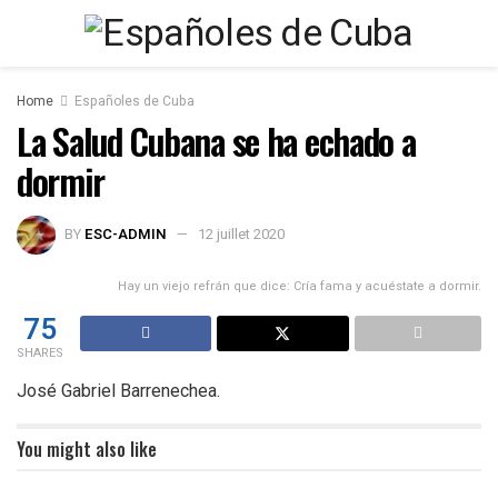
Home
Españoles de Cuba
La Salud Cubana se ha echado a
dormir
BY
ESC-ADMIN
12 juillet 2020
Hay un viejo refrán que dice: Cría fama y acuéstate a dormir.
75
SHARES
José Gabriel Barrenechea.
You might also like