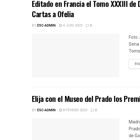
Editado en Francia el Tomo XXXIII de D
Cartas a Ofelia
BY
ESC-ADMIN
4 JUIN 2023
0
Foto:
Sena 
Tomo X
RE
Elija con el Museo del Prado los Pre
BY
ESC-ADMIN
8 FÉVRIER 2023
0
Madri
Prado
de Go