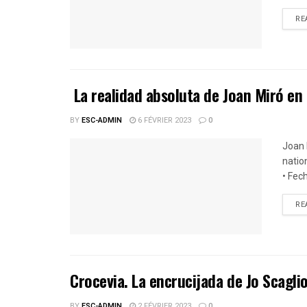
RE
La realidad absoluta de Joan Miró e
BY
ESC-ADMIN
6 FÉVRIER 2023
0
Joan 
natio
• Fech
RE
Crocevia. La encrucijada de Jo Scagli
BY
ESC-ADMIN
2 FÉVRIER 2023
0