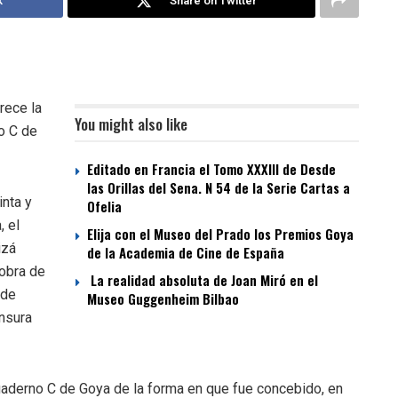
k
Share on Twitter
rece la
You might also like
o C de
Editado en Francia el Tomo XXXIII de Desde
las Orillas del Sena. N 54 de la Serie Cartas a
nta y
Ofelia
, el
Elija con el Museo del Prado los Premios Goya
izá
de la Academia de Cine de España
 obra de
La realidad absoluta de Joan Miró en el
 de
Museo Guggenheim Bilbao
nsura
uaderno C de Goya de la forma en que fue concebido, en