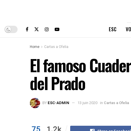
ESC
VO
Home
Cartas a Ofelia
El famoso Cuader
del Prado
BY
ESC-ADMIN
13 juin 2020
in
Cartas a Ofelia
75
1.2k