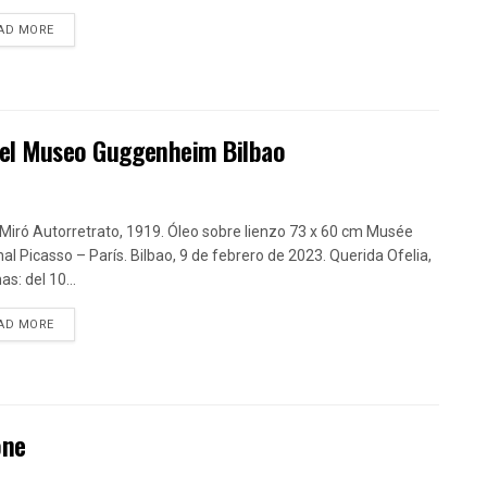
DETAILS
AD MORE
n el Museo Guggenheim Bilbao
Miró Autorretrato, 1919. Óleo sobre lienzo 73 x 60 cm Musée
nal Picasso – París. Bilbao, 9 de febrero de 2023. Querida Ofelia,
as: del 10...
DETAILS
AD MORE
one