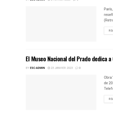
París,
reseñ
(Retr
RE
El Museo Nacional del Prado dedica a 
BY
ESC-ADMIN
23 JANVIER 2023
0
Obra:
de 20
Telefó
RE