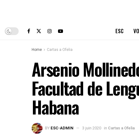
ESC
VO
Home
Cartas a Ofelia
Arsenio Mollinedo
Facultad de Leng
Habana
BY
ESC-ADMIN
3 juin 2020
in
Cartas a Ofelia