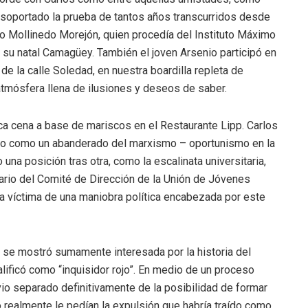
 soportado la prueba de tantos años transcurridos desde
io Mollinedo Morejón, quien procedía del Instituto Máximo
 su natal Camagüey. También el joven Arsenio participó en
de la calle Soledad, en nuestra boardilla repleta de
 atmósfera llena de ilusiones y deseos de saber.
ca cena a base de mariscos en el Restaurante Lipp. Carlos
enio como un abanderado del marxismo – oportunismo en la
na posición tras otra, como la escalinata universitaria,
tario del Comité de Dirección de la Unión de Jóvenes
 víctima de una maniobra política encabezada por este
s, se mostró sumamente interesada por la historia del
lificó como “inquisidor rojo”. En medio de un proceso
io separado definitivamente de la posibilidad de formar
realmente le pedían la expulsión que habría traído como