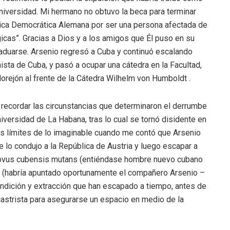
iversidad. Mi hermano no obtuvo la beca para terminar
lica Democrática Alemana por ser una persona afectada de
cas”. Gracias a Dios y a los amigos que Él puso en su
graduarse. Arsenio regresó a Cuba y continuó escalando
sta de Cuba, y pasó a ocupar una cátedra en la Facultad,
Morejón al frente de la Cátedra Wilhelm von Humboldt .
l recordar las circunstancias que determinaron el derrumbe
versidad de La Habana, tras lo cual se tornó disidente en
os límites de lo imaginable cuando me contó que Arsenio
 lo condujo a la República de Austria y luego escapar a
novus cubensis mutans (entiéndase hombre nuevo cubano
a! (habría apuntado oportunamente el compañero Arsenio –
ndición y extracción que han escapado a tiempo, antes de
astrista para asegurarse un espacio en medio de la