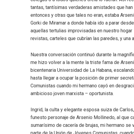
tantas, tantísimas verdaderas amistades que han
entonces y otras que tales no eran, estaba Arsen
Gorki de Miramar a donde había ido a parar desde
aquellas tertulias improvisadas en nuestro hogar 
revistas, carteles que cubrían las paredes, y una
Nuestra conversación continuó durante la magnífi
me hizo volver a la mente la triste fama de Ars
bicentenaria Universidad de La Habana, escalando u
hasta llegar a ocupar la posición de primer secre
Comunistas cuando mi hermano cayó en desgracia
ambicioso joven marxista – oportunista.
Ingrid, la culta y elegante esposa suiza de Carlo
funesto personaje de Arsenio Mollinedo, al que ca
sumarísimo de cacería de brujas, mi hermano se v
parte de la Unión de Jóvenes Comunistas, cuando 