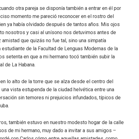
uando otra pareja se disponía también a entrar en él por
 preciso momento me pareció reconocer en el rostro del
uien ya había olvidado después de tantos años. Mis ojos
nto nosotros y casi al unísono nos detuvimos antes de
 amistad que quizás no fue tal, sino una simpatía
a estudiante de la Facultad de Lenguas Modernas de la
os setenta en que a mi hermano tocó también subir la
bal de La Habana.
n lo alto de la torre que se alza desde el centro del
te una vista estupenda de la ciudad helvética entre una
ersación sin temores ni prejuicios infundados, típicos de
Cuba.
ros, también estuvo en nuestro modesto hogar de la calle
os de mi hermano, muy dado a invitar a sus amigos –
ecordé con Carlos cómo entre aquellas amistades, como