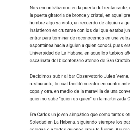
Nos encontrábamos en la puerta del restaurante, c
la puerta giratoria de bronce y cristal, en aquel
hombre algo ya visto, un recuerdo de alguien a q
insistieron en cruzarse con los del que estaba ju
entrar para terminar de reconocernos en una veloz
espontánea hacia alguien a quien conocí, pues er
Universidad de La Habana, en aquellos turbios añ
escalinata del bicentenario ateneo de San Cristó
Decidimos subir al bar Observatorio Jules Verne, e
restaurante, lo cual facilitó nuestro encuentro an
copa y otra, en medio de la maravilla de una conv
quien no sabe “quien es quien” en la martirizada 
Era Carlos un joven simpático que como tantos ot
Soledad en La Habana, siguiendo siempre los pas
colegas o a todos quienes creía lo fueran. Así r