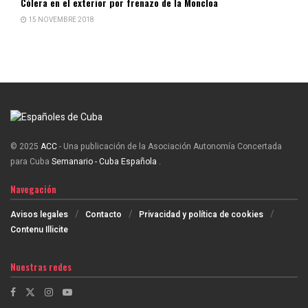
Cólera en el exterior por frenazo de la Moncloa
15 NOVEMBRE 2018
© 2025
ACC
- Una publicación de la Asociación Autonomía Concertada
para Cuba
Semanario - Cuba Española
.
Navegación
Avisos legales
Contacto
Privacidad y política de cookies
Contenu Illicite
Nuestras redes