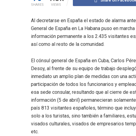
Share on Faceboo
SHARES
VIEWS
Al decretarse en España el estado de alarma ant
General de España en La Habana puso en marcha u
información permanente a los 2.435 visitantes e
así como al resto de la comunidad.
El cónsul general de España en Cuba, Carlos Pér
Desoy, al frente de su equipo de trabajo despleg
inmediato un amplio plan de medidas con una act
participación de todos los funcionarios y emplea
esa sede consular, resultando que al cierre de es
información (5 de abril) permanecieran solamente
país 813 visitantes españoles, término que inclu
solo a los turistas, sino también a familiares, est
visados culturales, visados de empresarios temp
etc.