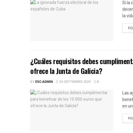
Si la
decen
la vid
RE
¿Cuáles requisitos debes cumplimenta
ofrece la Junta de Galicia?
BY
ESC-ADMIN
24 SEPTEMBRE 2025
0
Las a
benef
en un 
RE