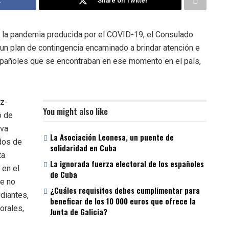
k
Share on Twitter
e la pandemia producida por el COVID-19, el Consulado
n plan de contingencia encaminado a brindar atención e
spañoles que se encontraban en ese momento en el país,
ez-
You might also like
ó de
iva
La Asociación Leonesa, un puente de
dos de
solidaridad en Cuba
ta
La ignorada fuerza electoral de los españoles
 en el
de Cuba
ye no
¿Cuáles requisitos debes cumplimentar para
udiantes,
beneficar de los 10 000 euros que ofrece la
orales,
Junta de Galicia?