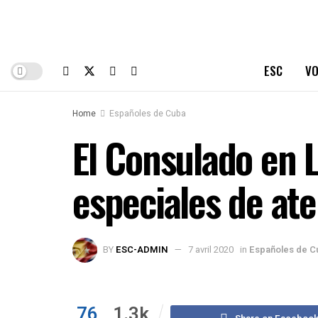
ESC
VO
Home
Españoles de Cuba
El Consulado en 
especiales de ate
BY
ESC-ADMIN
7 avril 2020
in
Españoles de C
76
1.3k