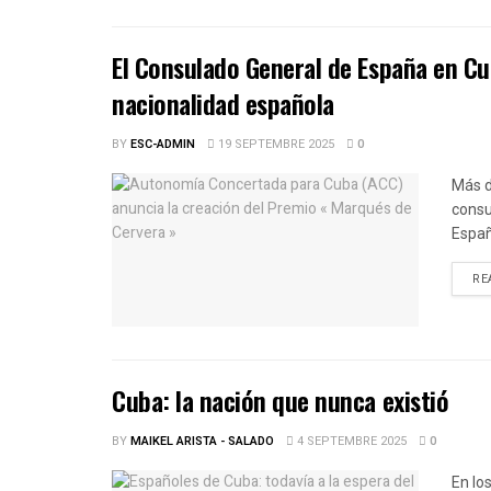
El Consulado General de España en Cu
nacionalidad española
BY
ESC-ADMIN
19 SEPTEMBRE 2025
0
Más d
consu
Españ
RE
Cuba: la nación que nunca existió
BY
MAIKEL ARISTA - SALADO
4 SEPTEMBRE 2025
0
En lo