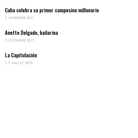
Cuba celebra su primer campesino millonario
14 FÉVRIER 2017
Anette Delgado, bailarina
10 FÉVRIER 2017
La Capitulación
7 JUILLET 2015