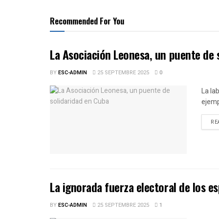
Recommended For You
La Asociación Leonesa, un puente de 
BY
ESC-ADMIN
25 SEPTEMBRE 2025
0
La la
ejemp
RE
La ignorada fuerza electoral de los e
BY
ESC-ADMIN
25 SEPTEMBRE 2025
1