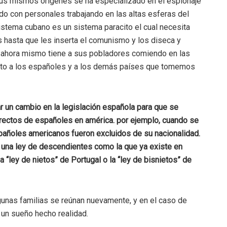
sus mismos orígenes se ha especializado en el espionaje
do con personales trabajando en las altas esferas del
istema cubano es un sistema paracito el cual necesita
 hasta que les inserta el comunismo y los diseca y
 ahora mismo tiene a sus pobladores comiendo en las
orto a los españoles y a los demás países que tomemos
ar un cambio en la legislación española para que se
irectos de españoles en américa. por ejemplo, cuando se
pañoles americanos fueron excluidos de su nacionalidad.
 una ley de descendientes como la que ya existe en
 “ley de nietos” de Portugal o la “ley de bisnietos” de
gunas familias se reúnan nuevamente, y en el caso de
 un sueño hecho realidad.