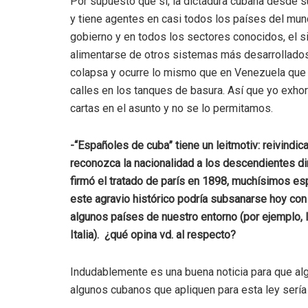
Por supuesto que sí, la dictadura cubana desde 
y tiene agentes en casi todos los países del mun
gobierno y en todos los sectores conocidos, el s
alimentarse de otros sistemas más desarrollados
colapsa y ocurre lo mismo que en Venezuela que
calles en los tanques de basura. Así que yo exh
cartas en el asunto y no se lo permitamos.
-“Españoles de cuba” tiene un leitmotiv: reivindic
reconozca la nacionalidad a los descendientes d
firmó el tratado de parís en 1898, muchísimos es
este agravio histórico podría subsanarse hoy con
algunos países de nuestro entorno (por ejemplo, la
Italia). ¿qué opina vd. al respecto?
Indudablemente es una buena noticia para que al
algunos cubanos que apliquen para esta ley sería