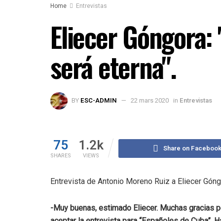
Home
Entrevistas
Eliecer Góngora:
será eterna".
BY
ESC-ADMIN
22 mars 2020
in
Entrevistas
75
1.2k
Share on Faceboo
SHARES
VIEWS
Entrevista de Antonio Moreno Ruiz a Eliecer Góng
-Muy buenas, estimado Eliecer. Muchas gracias p
aceptar la entrevista para “Españoles de Cuba”. 