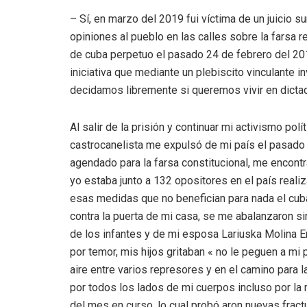
– Sí, en marzo del 2019 fui víctima de un juicio 
opiniones al pueblo en las calles sobre la farsa r
de cuba perpetuo el pasado 24 de febrero del 201
iniciativa que mediante un plebiscito vinculante i
decidamos libremente si queremos vivir en dictadu
Al salir de la prisión y continuar mi activismo po
castrocanelista me expulsó de mi país el pasado 1
agendado para la farsa constitucional, me encon
yo estaba junto a 132 opositores en el país reali
esas medidas que no benefician para nada el cuban
contra la puerta de mi casa, se me abalanzaron si
de los infantes y de mi esposa Lariuska Molina En
por temor, mis hijos gritaban « no le peguen a m
aire entre varios represores y en el camino para l
por todos los lados de mi cuerpos incluso por la
del mes en curso, lo cual probó aron nuevas fractu