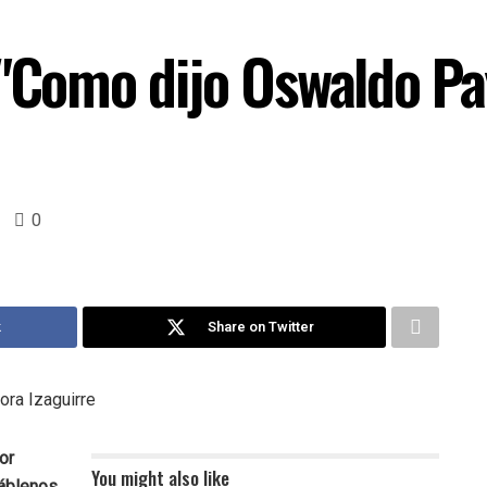
 "Como dijo Oswaldo Pa
0
k
Share on Twitter
ora Izaguirre
or
You might also like
Háblenos