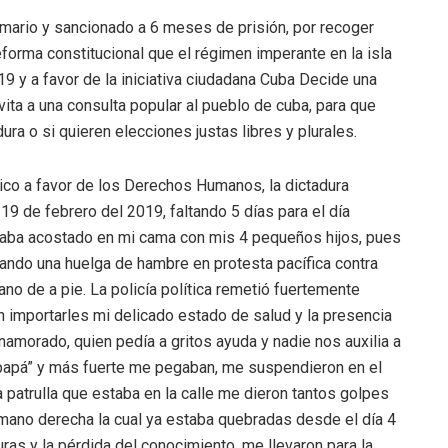
sumario y sancionado a 6 meses de prisión, por recoger
eforma constitucional que el régimen imperante en la isla
9 y a favor de la iniciativa ciudadana Cuba Decide una
nvita a una consulta popular al pueblo de cuba, para que
ra o si quieren elecciones justas libres y plurales.
lítico a favor de los Derechos Humanos, la dictadura
9 de febrero del 2019, faltando 5 días para el día
traba acostado en mi cama con mis 4 pequeños hijos, pues
zando una huelga de hambre en protesta pacífica contra
o de a pie. La policía política remetió fuertemente
n importarles mi delicado estado de salud y la presencia
amorado, quien pedía a gritos ayuda y nadie nos auxilia a
i papá” y más fuerte me pegaban, me suspendieron en el
a patrulla que estaba en la calle me dieron tantos golpes
 mano derecha la cual ya estaba quebradas desde el día 4
ras y la pérdida del conocimiento, me llevaron para la