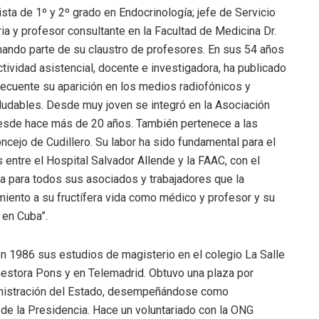
ista de 1º y 2º grado en Endocrinología; jefe de Servicio
a y profesor consultante en la Facultad de Medicina Dr.
mando parte de su claustro de profesores. En sus 54 años
ctividad asistencial, docente e investigadora, ha publicado
recuente su aparición en los medios radiofónicos y
aludables. Desde muy joven se integró en la Asociación
esde hace más de 20 años. También pertenece a las
cejo de Cudillero. Su labor ha sido fundamental para el
 entre el Hospital Salvador Allende y la FAAC, con el
a para todos sus asociados y trabajadores que la
miento a su fructífera vida como médico y profesor y su
 en Cuba”.
n 1986 sus estudios de magisterio en el colegio La Salle
 Gestora Pons y en Telemadrid. Obtuvo una plaza por
ministración del Estado, desempeñándose como
 de la Presidencia. Hace un voluntariado con la ONG