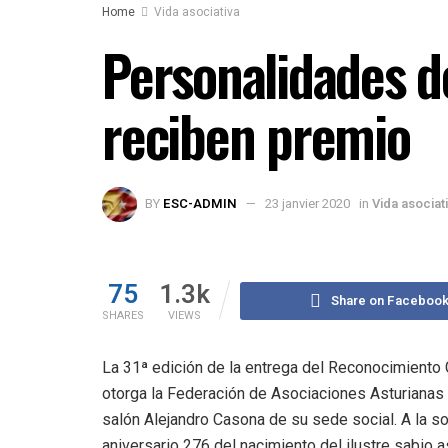
Home
Vida asociativa
Personalidades d
reciben premio
BY
ESC-ADMIN
23 janvier 2020
in
Vida asociat
75
1.3k
Share on Faceboo
SHARES
VIEWS
La 31ª edición de la entrega del Reconocimiento
otorga la Federación de Asociaciones Asturianas
salón Alejandro Casona de su sede social. A la
aniversario 276 del nacimiento del ilustre sabio 