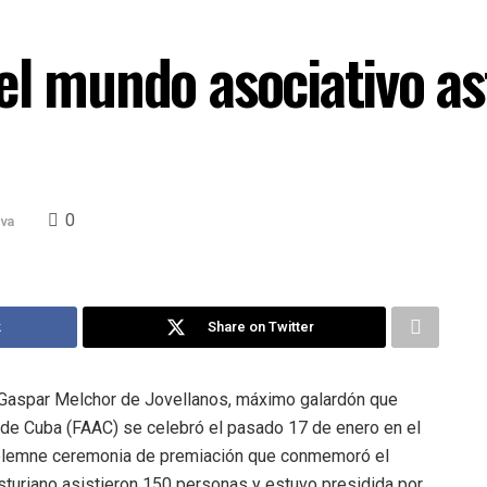
el mundo asociativo a
0
iva
k
Share on Twitter
 Gaspar Melchor de Jovellanos, máximo galardón que
 de Cuba (FAAC) se celebró el pasado 17 de enero en el
 solemne ceremonia de premiación que conmemoró el
asturiano asistieron 150 personas y estuvo presidida por