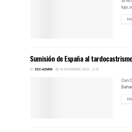
Si no
lujo,
RE
Sumisión de España al tardocastrism
BY
ESC-ADMIN
18 NOVEMBRE 2022
0
Con C
Baha
RE