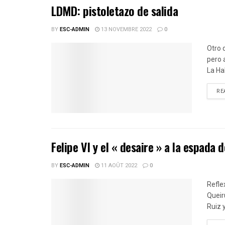
LDMD: pistoletazo de salida
BY
ESC-ADMIN
13 NOVEMBRE 2022
0
Otro 
pero 
La Hab
RE
Felipe VI y el « desaire » a la espada d
BY
ESC-ADMIN
11 AOÛT 2022
0
Refle
Queir
Ruiz 