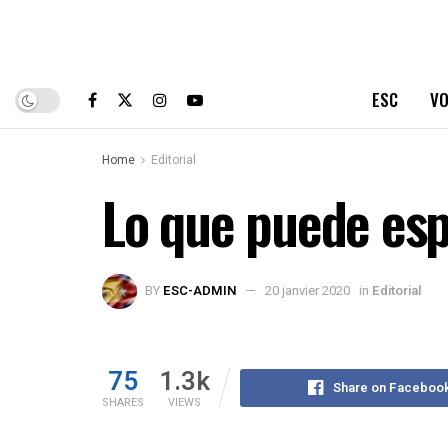
ESC
VO
Home
Editorial
Lo que puede esp
BY
ESC-ADMIN
20 janvier 2020
in
Editorial
75
1.3k
Share on Faceboo
SHARES
VIEWS