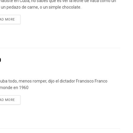
 naciste en Cuba, no sabes qué es ver la leche de vaca como un
 o un pedazo de carne, o un simple chocolate.
DETAILS
AD MORE
o
uba todo, menos romper, dijo el dictador Francisco Franco
monde en 1960
DETAILS
AD MORE