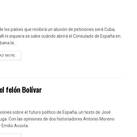
de los países que recibirá un aluvión de peticiones será Cuba,
allí ni siquiera se sabe cuándo abrirá el Consulado de España en
ana la...
DETAILS
AD MORE
el felón Bolívar
xiones sobre el futuro político de España, un texto de José
uga. Con las opiniones de dos historiadores Antonio Moreno
y Emilio Acosta.