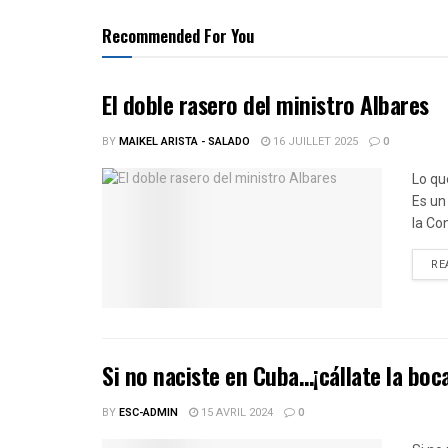
Recommended For You
El doble rasero del ministro Albares
BY
MAIKEL ARISTA - SALADO
16 JUILLET 2025
0
Lo que
Es un
la Co
RE
Si no naciste en Cuba…¡cállate la boc
BY
ESC-ADMIN
15 AVRIL 2024
0