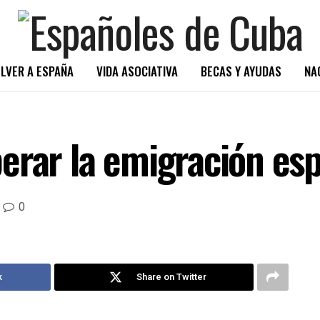
LVER A ESPAÑA
VIDA ASOCIATIVA
BECAS Y AYUDAS
NA
erar la emigración es
0
k
Share on Twitter