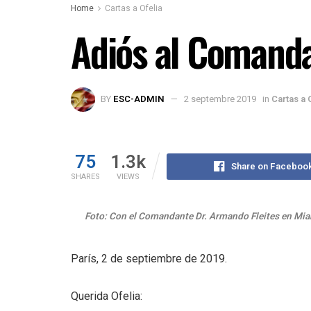
Home
Cartas a Ofelia
Adiós al Comanda
BY
ESC-ADMIN
2 septembre 2019
in
Cartas a 
75
1.3k
Share on Faceboo
SHARES
VIEWS
Foto: Con el Comandante Dr. Armando Fleites en Mi
París, 2 de septiembre de 2019.
Querida Ofelia: