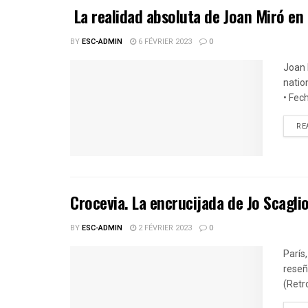
La realidad absoluta de Joan Miró e
BY
ESC-ADMIN
6 FÉVRIER 2023
0
Joan 
natio
• Fech
RE
Crocevia. La encrucijada de Jo Scagli
BY
ESC-ADMIN
2 FÉVRIER 2023
0
París,
reseñ
(Retr