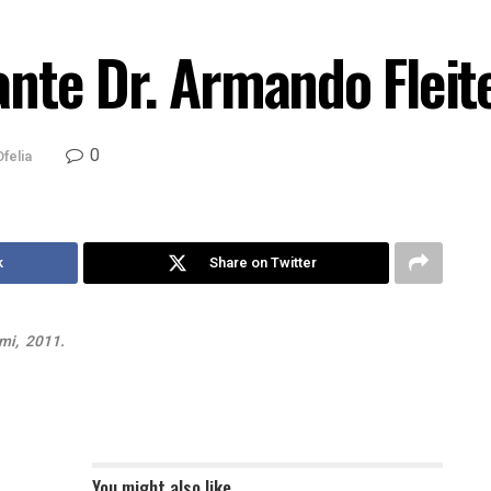
nte Dr. Armando Fleit
0
Ofelia
k
Share on Twitter
ami, 2011.
You might also like