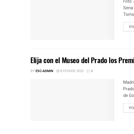
Foto:
Sena 
Tomo X
RE
Elija con el Museo del Prado los Pre
BY
ESC-ADMIN
8 FÉVRIER 2023
0
Madri
Prado
de Go
RE