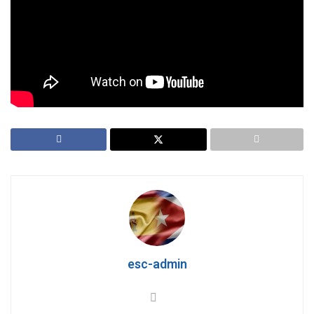
las olas corta y silencioso vuela.
Papá, te quiero eternamente, hasta más allá del final de mi
tiempo que se acerca inexorablemente,
Félix José Hernández.
esc-admin