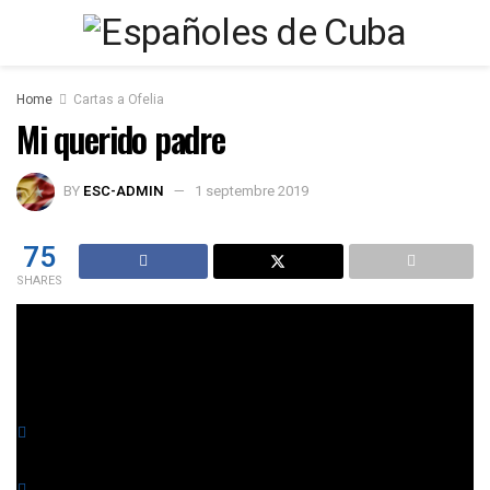
Home
Cartas a Ofelia
Mi querido padre
BY
ESC-ADMIN
1 septembre 2019
75
SHARES
Foto: Don Amado Hernández Padrón, Camajuaní, 1940.
You might also like
Editado en Francia el Tomo XXXIII de Desde las Orillas del
Sena. N 54 de la Serie Cartas a Ofelia
Elija con el Museo del Prado los Premios Goya de la