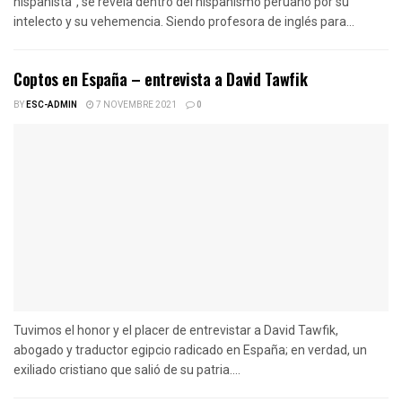
hispanista”, se revela dentro del hispanismo peruano por su
intelecto y su vehemencia. Siendo profesora de inglés para...
Coptos en España – entrevista a David Tawfik
BY
ESC-ADMIN
7 NOVEMBRE 2021
0
Tuvimos el honor y el placer de entrevistar a David Tawfik,
abogado y traductor egipcio radicado en España; en verdad, un
exiliado cristiano que salió de su patria....