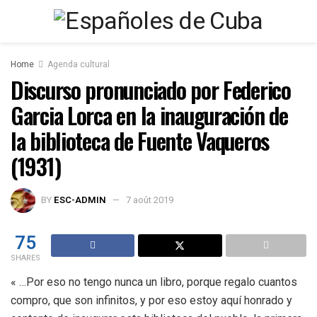
Home
Agenda cultural
Discurso pronunciado por Federico
Garcia Lorca en la inauguración de
la biblioteca de Fuente Vaqueros
(1931)
BY
ESC-ADMIN
7 août 2019
75
SHARES
« …Por eso no tengo nunca un libro, porque regalo cuantos
compro, que son infinitos, y por eso estoy aquí honrado y