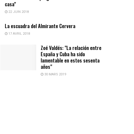
casa"
22 JUIN 2018
La escuadra del Almirante Cervera
17 AVRIL 2018
Zoé Valdés: "La relación entre
España y Cuba ha sido
lamentable en estos sesenta
años"
30 MARS 2019