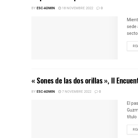
BY
ESC-ADMIN
18 NOVEMBRE 2022
0
Mient
sede 
sector
RE
« Sones de las dos orillas », II Encuen
BY
ESC-ADMIN
7 NOVEMBRE 2022
0
El pa
Guzmá
título
RE