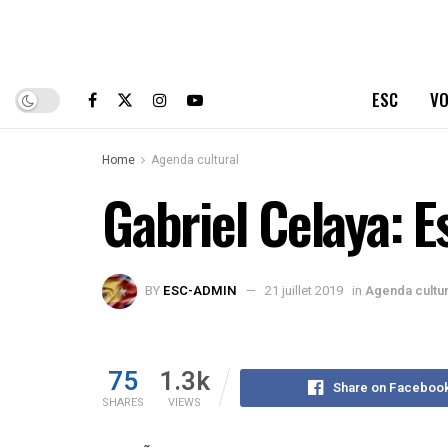
ESC
VO
Home
Agenda cultural
Gabriel Celaya: 
BY
ESC-ADMIN
21 juillet 2019
in
Agenda cultur
75
1.3k
Share on Faceboo
SHARES
VIEWS