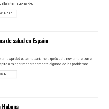
alla Internacional de...
DETAILS
AD MORE
ma de salud en España
bierno aprobó este mecanismo exprés este noviembre con el
spira a mitigar moderadamente algunos de los problemas.
DETAILS
AD MORE
La Habana