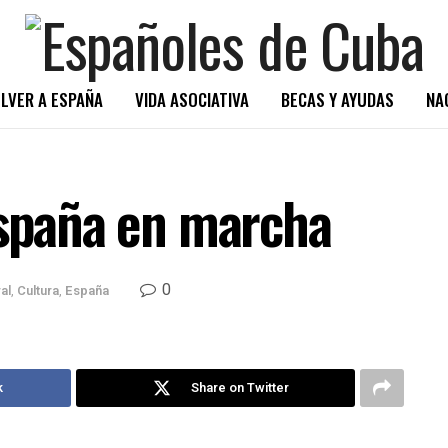
LVER A ESPAÑA
VIDA ASOCIATIVA
BECAS Y AYUDAS
NA
España en marcha
0
al
,
Cultura
,
España
k
Share on Twitter