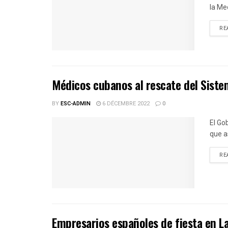
la Med
RE
Médicos cubanos al rescate del Siste
BY
ESC-ADMIN
6 DÉCEMBRE 2022
0
El Go
que a
RE
Empresarios españoles de fiesta en 