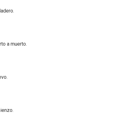
dadero.
to a muerto.
evo.
ienzo.