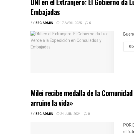
DNI en el Extranjero: El Gobierno da 
Embajadas
BY
ESC-ADMIN
17 AVRIL 2025
0
Buena
RE
Milei recibe medalla de la Comunidad 
arruine la vida»
BY
ESC-ADMIN
24 JUIN 2024
0
POR 
el fu