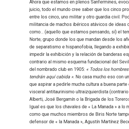
Ahora que estamos en plenos Sanfermines, evoc
juicio, todo el mundo cree saber que los cinco pr
entre los cinco, uno militar y otro guardia civil.
militancia de machos ibéricos atávicos de ideas 
como… (aquello que estamos pensando, sí) el tem
Norte; grupo donde los que mandan desde los año
de separatismo e hispanofobia, llegando a exhibi
impedir la exhibición y la relación de banderas 
contrario al mismo esquema fundacional del Sevill
del nombrado club en 1905:
« Todos los hombres d
tendrán aquí cabida »
. No casa mucho eso con una
que aspirar a pedirle mucha cultura a buena part
visceral antitaurinismo ultraizquierdista (contrari
Alberti, José Bergamín o la Brigada de los Torero
Igual es que los chavales de « La Manada » a lo m
como que muchos miembros de Biris Norte tampoc
defensor de « la Manada », Agustín Martínez Bec