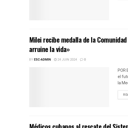
Milei recibe medalla de la Comunidad 
arruine la vida»
BY
ESC-ADMIN
24 JUIN 2024
0
POR 
el fu
la Med
RE
Médicos cubanos al rescate del Siste