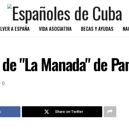
LVER A ESPAÑA
VIDA ASOCIATIVA
BECAS Y AYUDAS
NA
 de "La Manada" de P
0
k
Share on Twitter