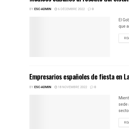
BY
ESC-ADMIN
6 DÉCEMBRE 2022
0
El Go
que a
RE
Empresarios españoles de fiesta en 
BY
ESC-ADMIN
18 NOVEMBRE 2022
0
Mient
sede 
sector
RE