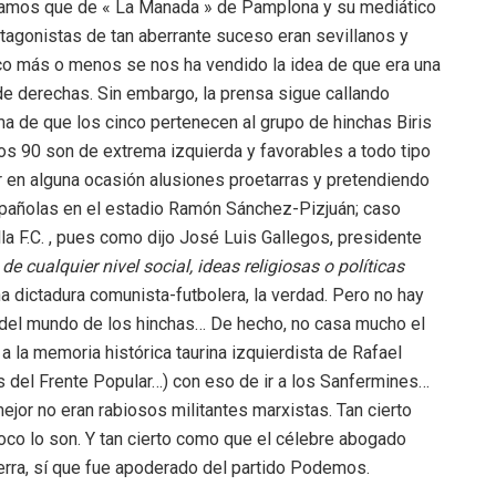
amos que de « La Manada » de Pamplona y su mediático
otagonistas de tan aberrante suceso eran sevillanos y
 Poco más o menos se nos ha vendido la idea de que era una
de derechas. Sin embargo, la prensa sigue callando
a de que los cinco pertenecen al grupo de hinchas Biris
s 90 son de extrema izquierda y favorables a todo tipo
r en alguna ocasión alusiones proetarras y pretendiendo
españolas en el estadio Ramón Sánchez-Pizjuán; caso
a F.C. , pues como dijo José Luis Gallegos, presidente
e cualquier nivel social, ideas religiosas o políticas
 dictadura comunista-futbolera, la verdad. Pero no hay
e del mundo de los hinchas… De hecho, no casa mucho el
o a la memoria histórica taurina izquierdista de Rafael
s del Frente Popular…) con eso de ir a los Sanfermines…
ejor no eran rabiosos militantes marxistas. Tan cierto
o lo son. Y tan cierto como que el célebre abogado
erra, sí que fue apoderado del partido Podemos.