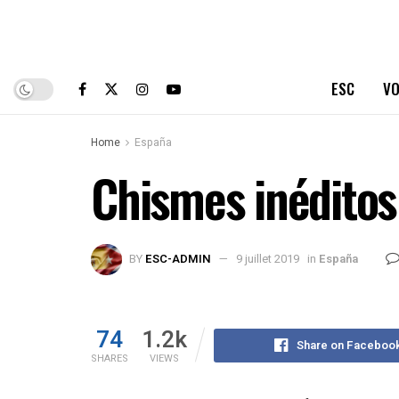
ESC
VO
Home
España
Chismes inéditos
BY
ESC-ADMIN
9 juillet 2019
in
España
74
1.2k
Share on Faceboo
SHARES
VIEWS