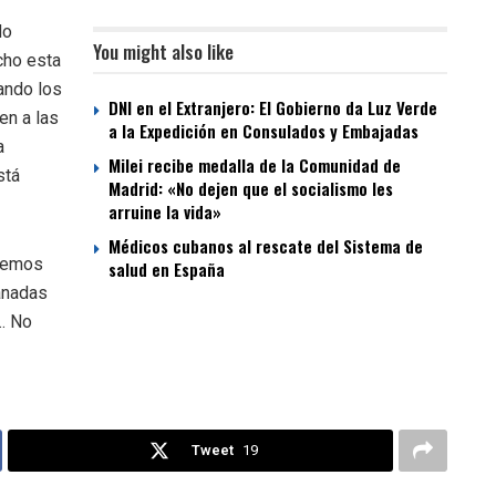
do
You might also like
cho esta
ando los
DNI en el Extranjero: El Gobierno da Luz Verde
en a las
a la Expedición en Consulados y Embajadas
a
Milei recibe medalla de la Comunidad de
stá
Madrid: «No dejen que el socialismo les
arruine la vida»
Médicos cubanos al rescate del Sistema de
 vemos
salud en España
anadas
á… No
Tweet
19